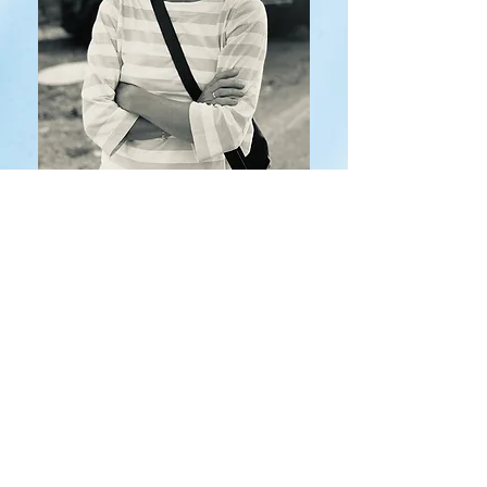
Kontakty:
petra.podkridly@gmail.com
Senovážné náměstí 978/23, Praha 1
nebo
28.října 1161, Řevnice
Podmínky:
Individuální psychoterapie 50 minut -
1500,-
Domluvený termín platí. Zrušení je
možné bez problémů 48 hodin před
dohodnutým setkáním, poté je bez
problémů možné taky, jen je nutné